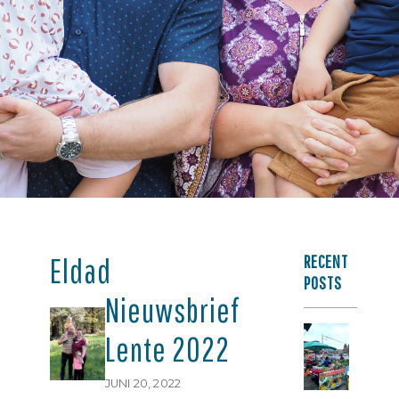
RECENT
Eldad
POSTS
Nieuwsbrief
N
Lente 2022
O
2
JUNI 20, 2022