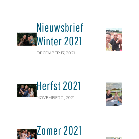
ok
2
Nieuwsbrief
N
Winter 2021
S
2
DECEMBER 17, 2021
s
18
Herfst 2021
N
A
NOVEMBER 2, 2021
2
s
18
Zomer 2021